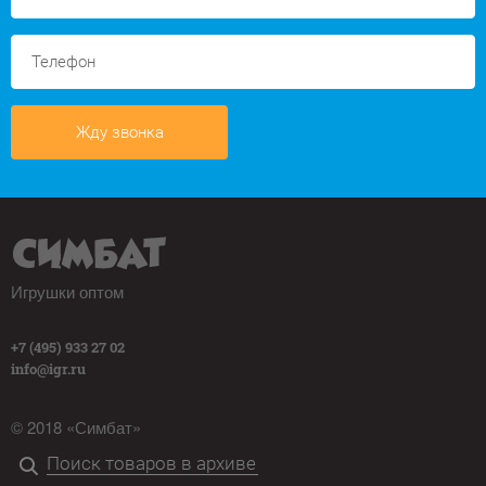
Жду звонка
Игрушки оптом
+7 (495) 933 27 02
info@igr.ru
© 2018 «Симбат»