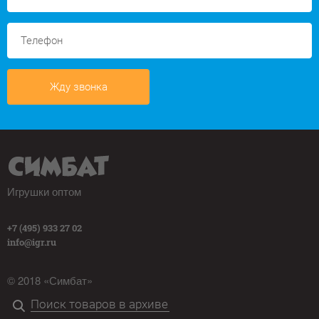
Жду звонка
Игрушки оптом
+7 (495) 933 27 02
info@igr.ru
© 2018 «Симбат»