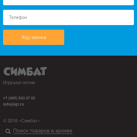
Жду звонка
Игрушки оптом
+7 (495) 933 27 02
info@igr.ru
© 2018 «Симбат»