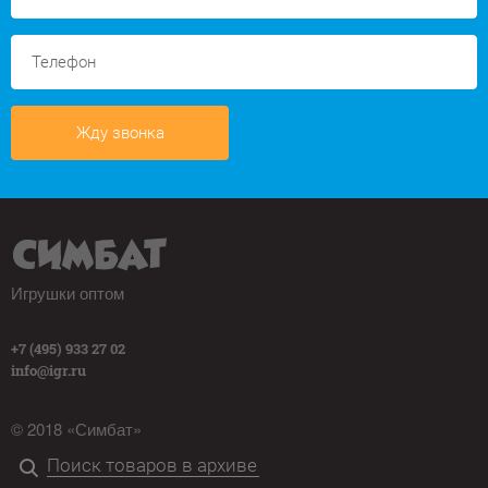
Жду звонка
Игрушки оптом
+7 (495) 933 27 02
info@igr.ru
© 2018 «Симбат»