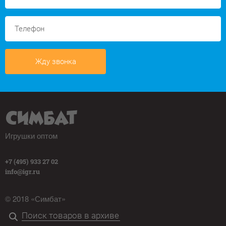
Жду звонка
Игрушки оптом
+7 (495) 933 27 02
info@igr.ru
© 2018 «Симбат»