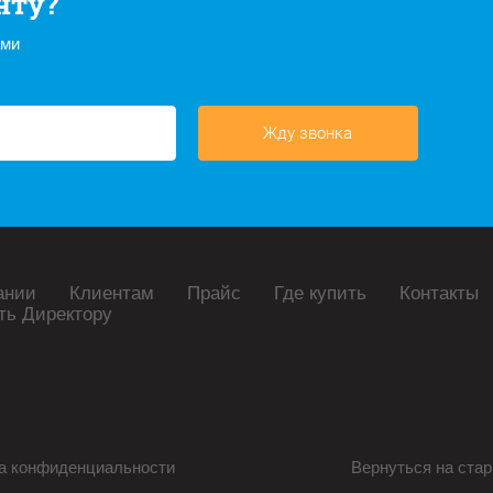
нту?
ами
Жду звонка
ании
Клиентам
Прайс
Где купить
Контакты
ть Директору
а конфиденциальности
Вернуться на стар