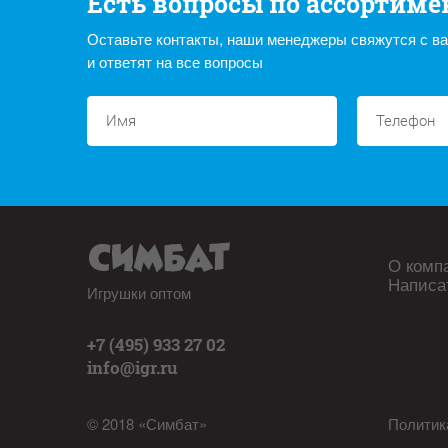
Есть вопросы по ассортиме
Оставьте контакты, наши менеджеры свяжутся с в
и ответят на все вопросы
О комп
Написа
Игрушки оптом
+7 (495) 933 27 02
info@igr.ru
© 2018 «Симбат»
Политик