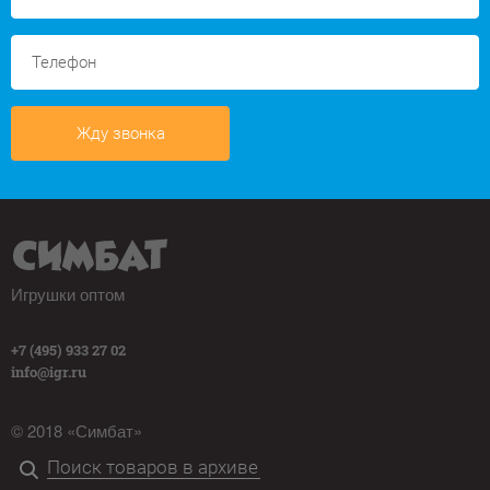
Жду звонка
Игрушки оптом
+7 (495) 933 27 02
info@igr.ru
© 2018 «Симбат»