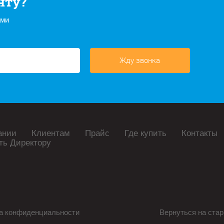
нту?
ами
Жду звонка
ании
Клиентам
Прайс
Где купить
Контакты
ть Директору
а конфиденциальности
Вернуться на стар