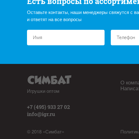
Есть вопросы по ассортиме
Оставьте контакты, наши менеджеры свяжутся с в
и ответят на все вопросы
О комп
Написа
Игрушки оптом
+7 (495) 933 27 02
info@igr.ru
© 2018 «Симбат»
Политик