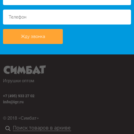
Жду звонка
Игрушки оптом
+7 (495) 933 27 02
info@igr.ru
© 2018 «Симбат»