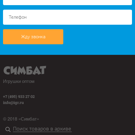
Жду звонка
Игрушки оптом
+7 (495) 933 27 02
info@igr.ru
© 2018 «Симбат»