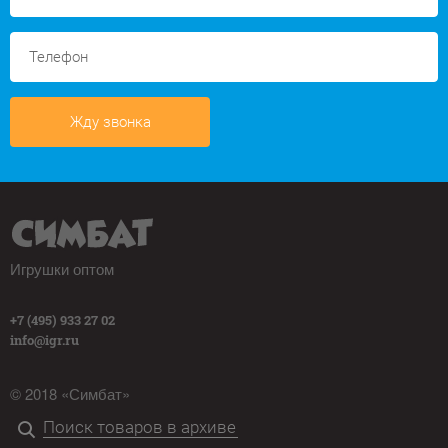
Жду звонка
Игрушки оптом
+7 (495) 933 27 02
info@igr.ru
© 2018 «Симбат»