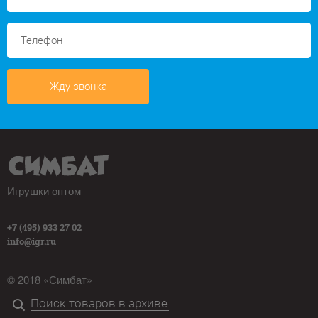
Жду звонка
Игрушки оптом
+7 (495) 933 27 02
info@igr.ru
© 2018 «Симбат»