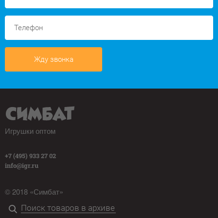
Жду звонка
Игрушки оптом
+7 (495) 933 27 02
info@igr.ru
© 2018 «Симбат»