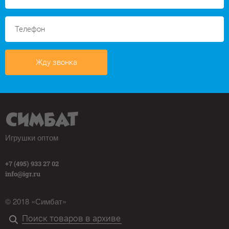
Жду звонка
Игрушки оптом
+7 (495) 933 27 02
info@igr.ru
© 2018 «Симбат»