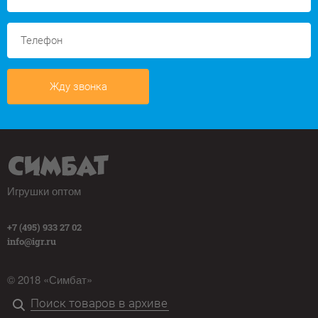
Жду звонка
Игрушки оптом
+7 (495) 933 27 02
info@igr.ru
© 2018 «Симбат»