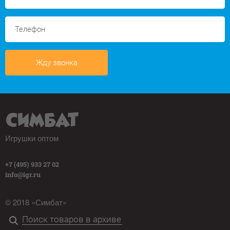
Жду звонка
Игрушки оптом
+7 (495) 933 27 02
info@igr.ru
© 2018 «Симбат»