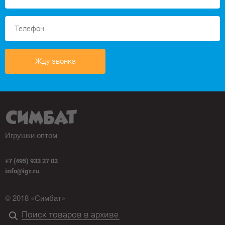
Жду звонка
Игрушки оптом
+7 (495) 933 27 02
info@igr.ru
© 2018 «Симбат»