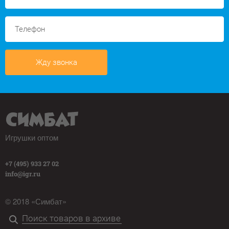
Жду звонка
Игрушки оптом
+7 (495) 933 27 02
info@igr.ru
© 2018 «Симбат»