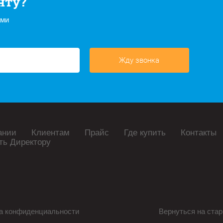
нту?
ами
Жду звонка
ании
Клиентам
Прайс
Где купить
Контакты
ть Директору
а конфиденциальности
Вернуться на стар