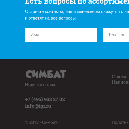
Есть вопросы по ассортиме
Оставьте контакты, наши менеджеры свяжутся с в
и ответят на все вопросы
О комп
Написа
Игрушки оптом
+7 (495) 933 27 02
info@igr.ru
© 2018 «Симбат»
Политик