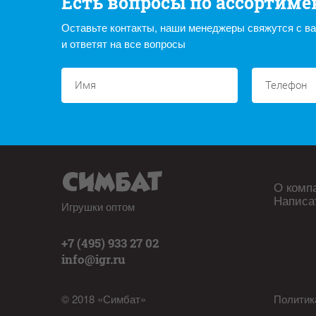
Есть вопросы по ассортиме
Оставьте контакты, наши менеджеры свяжутся с в
и ответят на все вопросы
О комп
Написа
Игрушки оптом
+7 (495) 933 27 02
info@igr.ru
© 2018 «Симбат»
Политик