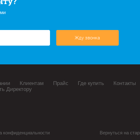
нту?
ами
Жду звонка
ании
Клиентам
Прайс
Где купить
Контакты
ть Директору
а конфиденциальности
Вернуться на стар