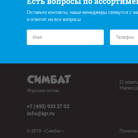
Есть вопросы по ассортиме
Оставьте контакты, наши менеджеры свяжутся с в
и ответят на все вопросы
О комп
Написа
Игрушки оптом
+7 (495) 933 27 02
info@igr.ru
© 2018 «Симбат»
Политик