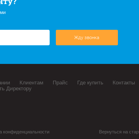
нту?
ами
Жду звонка
ании
Клиентам
Прайс
Где купить
Контакты
ть Директору
а конфиденциальности
Вернуться на стар