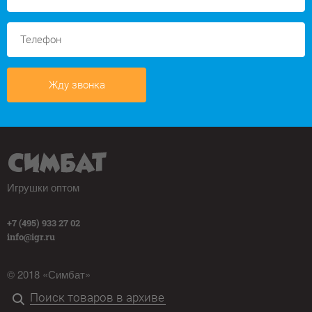
Жду звонка
Игрушки оптом
+7 (495) 933 27 02
info@igr.ru
© 2018 «Симбат»