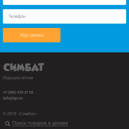
Жду звонка
Игрушки оптом
+7 (495) 933 27 02
info@igr.ru
© 2018 «Симбат»