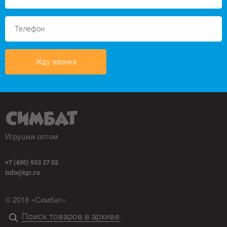
Жду звонка
Игрушки оптом
+7 (495) 933 27 02
info@igr.ru
© 2018 «Симбат»