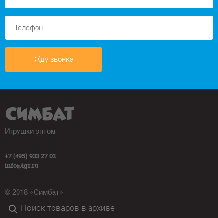
Жду звонка
Игрушки оптом
+7 (495) 933 27 02
info@igr.ru
© 2018 «Симбат»