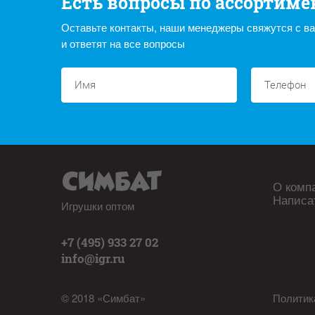
Есть вопросы по ассортиме
Оставьте контакты, наши менеджеры свяжутся с в
и ответят на все вопросы
О комп
Написа
Игрушки оптом
+7 (495) 933 27 02
info@igr.ru
© 2018 «Симбат»
Политик