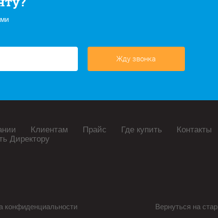
нту?
ами
Жду звонка
ании
Клиентам
Прайс
Где купить
Контакты
ть Директору
а конфиденциальности
Вернуться на стар