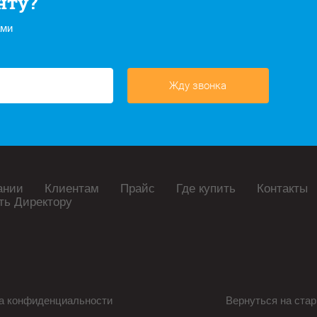
нту?
ами
Жду звонка
ании
Клиентам
Прайс
Где купить
Контакты
ть Директору
а конфиденциальности
Вернуться на стар