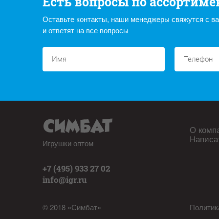
Есть вопросы по ассортиме
Оставьте контакты, наши менеджеры свяжутся с в
и ответят на все вопросы
О комп
Написа
Игрушки оптом
+7 (495) 933 27 02
info@igr.ru
© 2018 «Симбат»
Политик