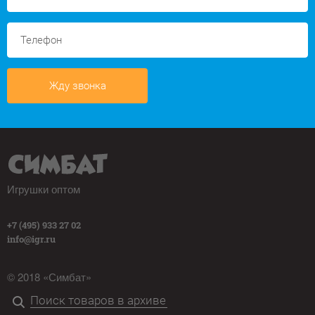
Жду звонка
Игрушки оптом
+7 (495) 933 27 02
info@igr.ru
© 2018 «Симбат»