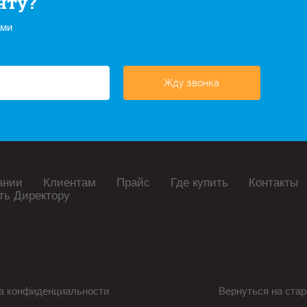
нту?
ами
Жду звонка
ании
Клиентам
Прайс
Где купить
Контакты
ть Директору
а конфиденциальности
Вернуться на стар