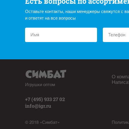
Есть вопросы по ассортиме
Оставьте контакты, наши менеджеры свяжутся с в
и ответят на все вопросы
О комп
Написа
Игрушки оптом
+7 (495) 933 27 02
info@igr.ru
© 2018 «Симбат»
Политик