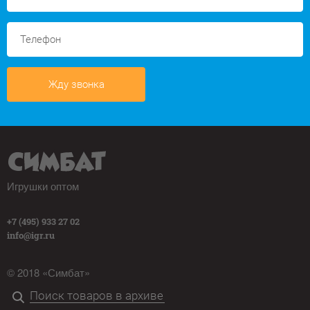
Жду звонка
Игрушки оптом
+7 (495) 933 27 02
info@igr.ru
© 2018 «Симбат»