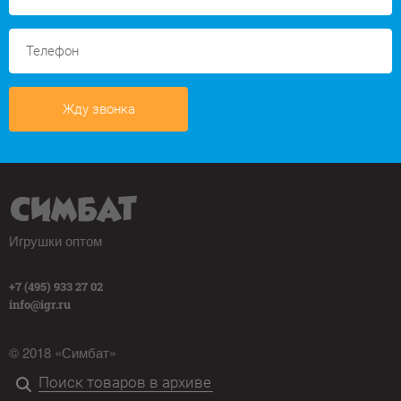
Жду звонка
Игрушки оптом
+7 (495) 933 27 02
info@igr.ru
© 2018 «Симбат»