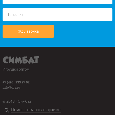
Жду звонка
Игрушки оптом
+7 (495) 933 27 02
info@igr.ru
© 2018 «Симбат»