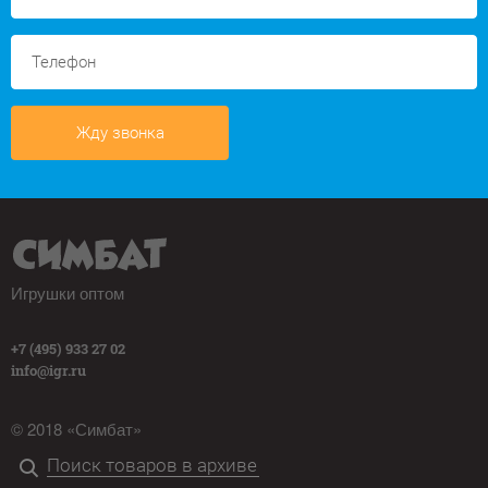
Жду звонка
Игрушки оптом
+7 (495) 933 27 02
info@igr.ru
© 2018 «Симбат»