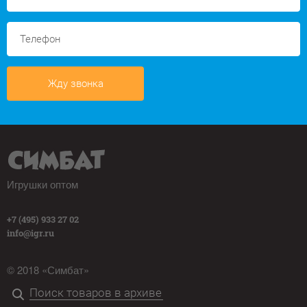
Жду звонка
Игрушки оптом
+7 (495) 933 27 02
info@igr.ru
© 2018 «Симбат»