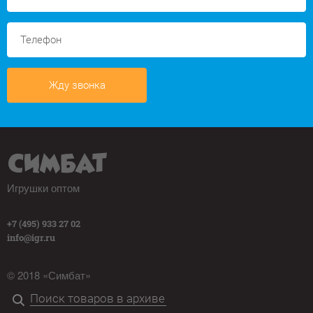
Жду звонка
Игрушки оптом
+7 (495) 933 27 02
info@igr.ru
© 2018 «Симбат»