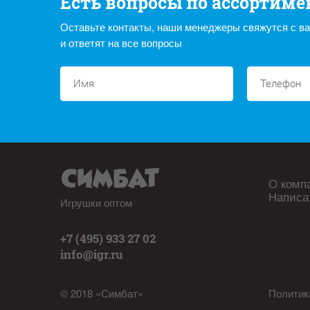
Есть вопросы по ассортиме
Оставьте контакты, наши менеджеры свяжутся с в
и ответят на все вопросы
О комп
Написа
Игрушки оптом
+7 (495) 933 27 02
info@igr.ru
© 2018 «Симбат»
Политик