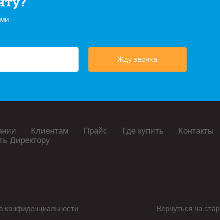
нту?
ами
Жду звонка
ании
Клиентам
Прайс
Где купить
Контакты
ть Директору
а конфиденциальности
Вернуться на стар