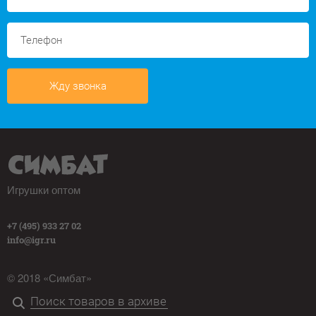
Жду звонка
Игрушки оптом
+7 (495) 933 27 02
info@igr.ru
© 2018 «Симбат»