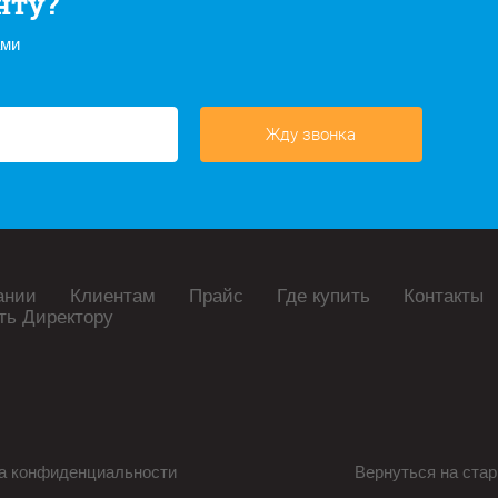
нту?
ами
Жду звонка
ании
Клиентам
Прайс
Где купить
Контакты
ть Директору
а конфиденциальности
Вернуться на стар