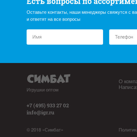
Есть вопросы по ассортиме
Оставьте контакты, наши менеджеры свяжутся с в
и ответят на все вопросы
О комп
Написа
Игрушки оптом
+7 (495) 933 27 02
info@igr.ru
© 2018 «Симбат»
Политик