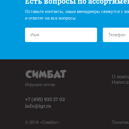
Есть вопросы по ассортиме
Оставьте контакты, наши менеджеры свяжутся с в
и ответят на все вопросы
О комп
Написа
Игрушки оптом
+7 (495) 933 27 02
info@igr.ru
© 2018 «Симбат»
Политик