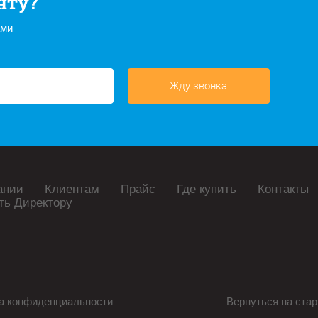
нту?
ами
Жду звонка
ании
Клиентам
Прайс
Где купить
Контакты
ть Директору
а конфиденциальности
Вернуться на стар