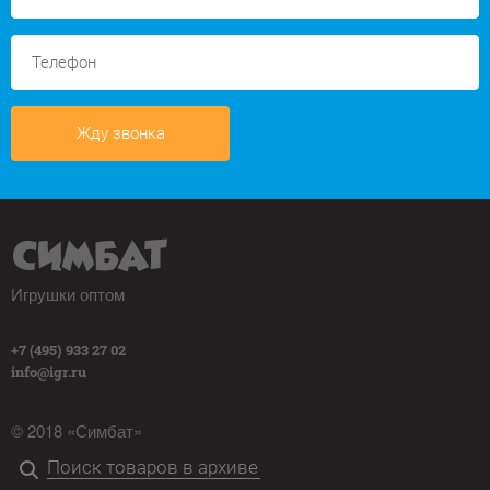
Жду звонка
Игрушки оптом
+7 (495) 933 27 02
info@igr.ru
© 2018 «Симбат»