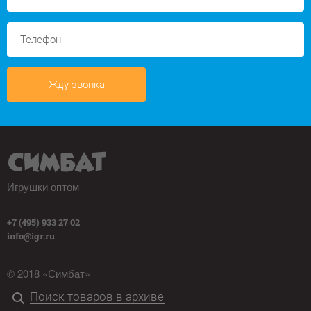
Жду звонка
Игрушки оптом
+7 (495) 933 27 02
info@igr.ru
© 2018 «Симбат»