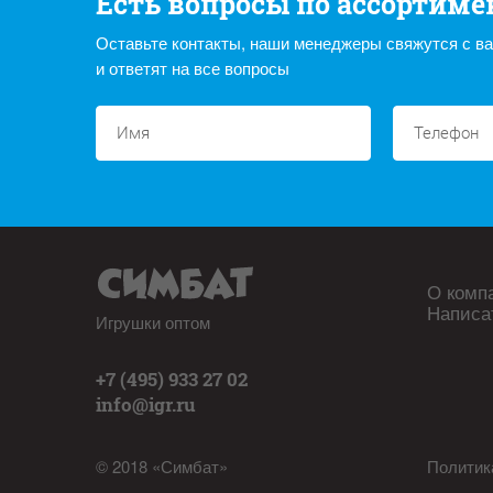
Есть вопросы по ассортиме
Оставьте контакты, наши менеджеры свяжутся с в
и ответят на все вопросы
О комп
Написа
Игрушки оптом
+7 (495) 933 27 02
info@igr.ru
© 2018 «Симбат»
Политик