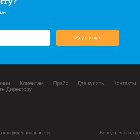
нту?
ами
Жду звонка
ании
Клиентам
Прайс
Где купить
Контакты
ть Директору
а конфиденциальности
Вернуться на стар