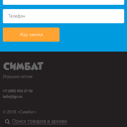
Жду звонка
Игрушки оптом
+7 (495) 933 27 02
info@igr.ru
© 2018 «Симбат»