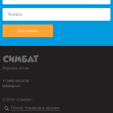
Жду звонка
Игрушки оптом
+7 (495) 933 27 02
info@igr.ru
© 2018 «Симбат»