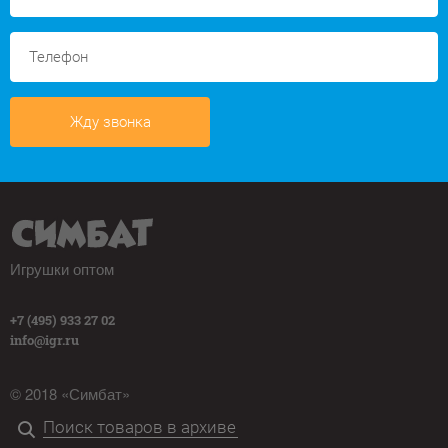
Жду звонка
Игрушки оптом
+7 (495) 933 27 02
info@igr.ru
© 2018 «Симбат»