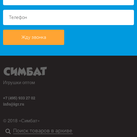
Жду звонка
Игрушки оптом
+7 (495) 933 27 02
info@igr.ru
© 2018 «Симбат»