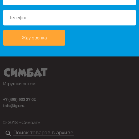
Жду звонка
Игрушки оптом
+7 (495) 933 27 02
info@igr.ru
© 2018 «Симбат»