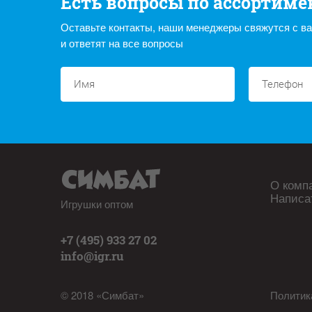
Есть вопросы по ассортиме
Оставьте контакты, наши менеджеры свяжутся с в
и ответят на все вопросы
О комп
Написа
Игрушки оптом
+7 (495) 933 27 02
info@igr.ru
© 2018 «Симбат»
Политик