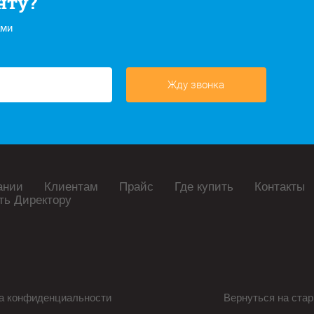
нту?
ами
Жду звонка
ании
Клиентам
Прайс
Где купить
Контакты
ть Директору
а конфиденциальности
Вернуться на стар