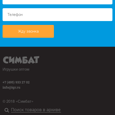
Жду звонка
Игрушки оптом
+7 (495) 933 27 02
info@igr.ru
© 2018 «Симбат»