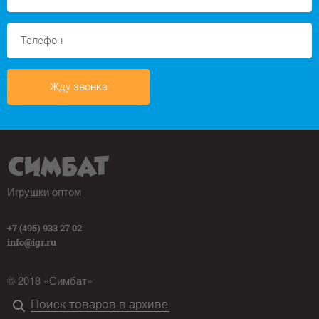
Жду звонка
Игрушки оптом
+7 (495) 933 27 02
info@igr.ru
© 2018 «Симбат»